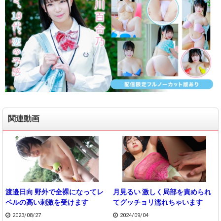
関連動画
渡邉日向 野外で全裸になってレ
月見るい 激しく局部を責められ
ベルの高い刺激を受けます
てグッチョリ濡れちゃいます
2023/08/27
2024/09/04