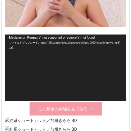
動
Media error: Format(s) not supported or source(s) not found
ファイルをダウンロード: https://affsample.duga.jp/unsecure/intec-0925/noauth/movie.mp4?
画
_=1
プ
レ
ー
ヤ
ー
この動画の本編を見てみる