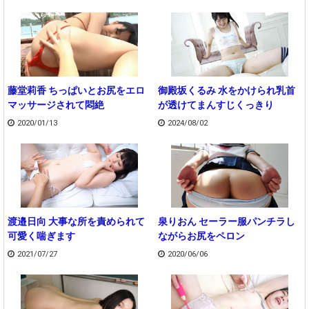
藤堂莉香 ちっぱいとお尻をエロ
御殿坂くるみ 水をかけられ乳首
マッサージされて悶絶
が透けてまんすじくっきり
2020/01/13
2024/08/02
渡邉日向 大事な所を責められて
泉りおん セーラー服パンチラし
可愛く喘ぎます
ながらお尻をペロン
2021/07/27
2020/06/06