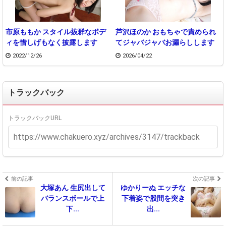
市原ももか スタイル抜群なボデ
芦沢ほのか おもちゃで責められ
ィを惜しげもなく披露します
てジャバジャバお漏らしします
2022/12/26
2026/04/22
トラックバック
トラックバックURL
前の記事
次の記事
大塚あん 生尻出して
ゆかりーぬ エッチな
バランスボールで上
下着姿で股間を突き
下...
出...