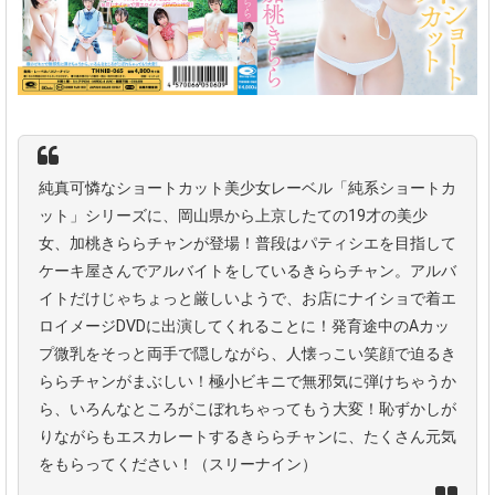
純真可憐なショートカット美少女レーベル「純系ショートカ
ット」シリーズに、岡山県から上京したての19才の美少
女、加桃きららチャンが登場！普段はパティシエを目指して
ケーキ屋さんでアルバイトをしているきららチャン。アルバ
イトだけじゃちょっと厳しいようで、お店にナイショで着エ
ロイメージDVDに出演してくれることに！発育途中のAカッ
プ微乳をそっと両手で隠しながら、人懐っこい笑顔で迫るき
ららチャンがまぶしい！極小ビキニで無邪気に弾けちゃうか
ら、いろんなところがこぼれちゃってもう大変！恥ずかしが
りながらもエスカレートするきららチャンに、たくさん元気
をもらってください！（スリーナイン）