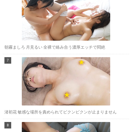
朝霧ましろ 月見るい 全裸で絡み合う濃厚エッチで悶絶
渚初花 敏感な場所を責められてビクンビクンが止まりません