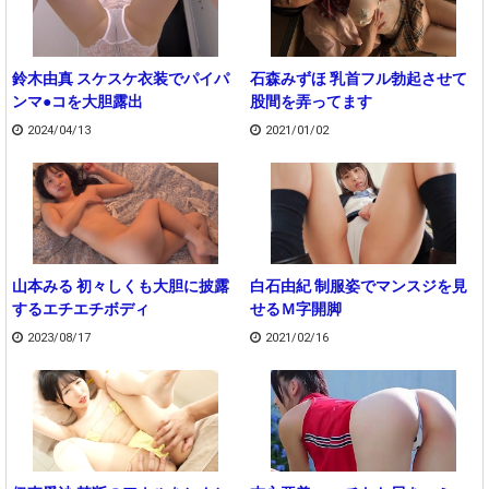
鈴木由真 スケスケ衣装でパイパ
石森みずほ 乳首フル勃起させて
ンマ●コを大胆露出
股間を弄ってます
2024/04/13
2021/01/02
山本みる 初々しくも大胆に披露
白石由紀 制服姿でマンスジを見
するエチエチボディ
せるＭ字開脚
2023/08/17
2021/02/16