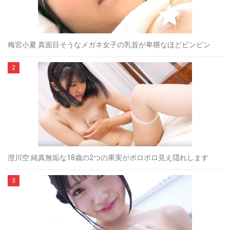
梅宮小夏 真面目そうなメガネ女子の乳首が卑猥なほどビンビン
澄川空 純真無垢な18歳の2つの果実がポロポロ見え隠れします