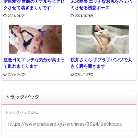
伊東愛沙 禁断のアナルをヒクヒ
末永亜美 エッチなお尻をハミハ
クさせて喘ぎまくりです
ミさせる誘惑ポーズ
2024/01/21
2021/07/09
渡邉日向 エッチな気分が高まっ
桃井さくら 手ブラ手パンツで大
て乱れまくります
きく脚を開きます
2022/07/24
2020/10/02
トラックバック
トラックバックURL