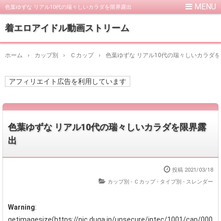
色葉ゆずな リアル10代の瑞々しいカラダを限界露出
着エロアイドル動画ストリーム
ホーム
›
カップ別
›
Ｃカップ
›
色葉ゆずな リアル10代の瑞々しいカラダ
アフィリエイト広告を利用しています
色葉ゆずな リアル10代の瑞々しいカラダを限界露
出
投稿
2021/03/18
カップ別 - Ｃカップ
-
タイプ別 - スレンダー
Warning
:
getimagesize(https://pic.duga.jp/unsecure/intec/1001/cap/000