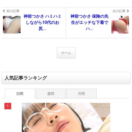
前の記事
次の記事
神前つかさ ハミハミ
神前つかさ 保険の先
しながら10代のお
生がエッチな下着で
尻...
ハ...
ホーム
人気記事ランキング
日間
週間
月間