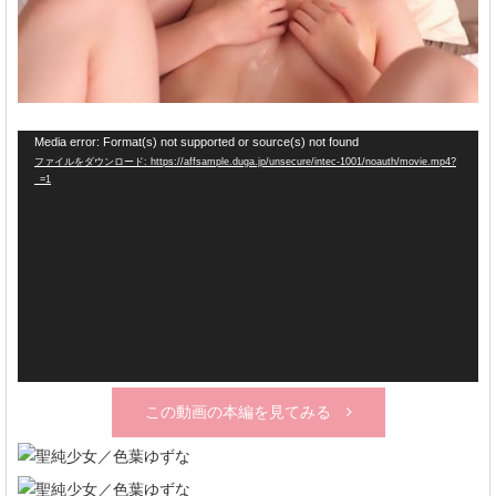
動
Media error: Format(s) not supported or source(s) not found
ファイルをダウンロード: https://affsample.duga.jp/unsecure/intec-1001/noauth/movie.mp4?
画
_=1
プ
レ
ー
ヤ
ー
この動画の本編を見てみる