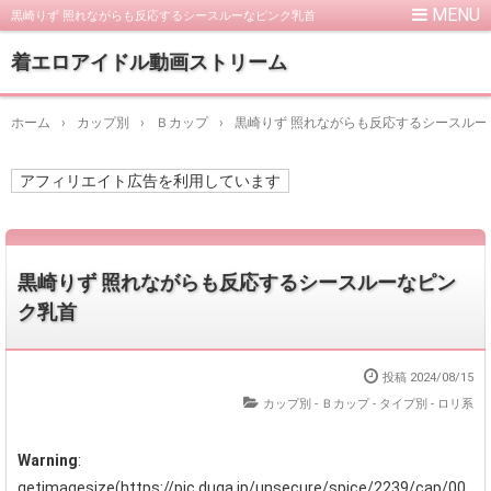
黒崎りず 照れながらも反応するシースルーなピンク乳首
着エロアイドル動画ストリーム
ホーム
›
カップ別
›
Ｂカップ
›
黒崎りず 照れながらも反応するシースルー
アフィリエイト広告を利用しています
黒崎りず 照れながらも反応するシースルーなピン
ク乳首
投稿
2024/08/15
カップ別 - Ｂカップ
-
タイプ別 - ロリ系
Warning
:
getimagesize(https://pic.duga.jp/unsecure/spice/2239/cap/00