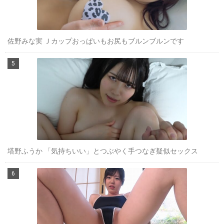
佐野みな実 Ｊカップおっぱいもお尻もブルンブルンです
塔野ふうか 「気持ちいい」とつぶやく手つなぎ疑似セックス