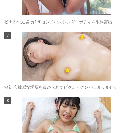
松田かれん 身長170センチのスレンダーボディを限界露出
渚初花 敏感な場所を責められてビクンビクンが止まりません