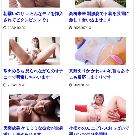
朝霧いのり いろんなモノを挿入
高橋未来 制服姿で下着を股間に
されてビクンビクンです
激しく食い込ませます
2023/10/20
2023/07/13
常田めるも 見られながらのオナ
真野えりか かわいい乳首もあそ
ニーで興奮しちゃいます
こも反応しまくりです
2024/07/28
2021/01/31
天羽成美 ケモミミな彼女が全身
小松かのん ニプレスおっぱいで
激しく責められます
手パンツのＭ字開脚