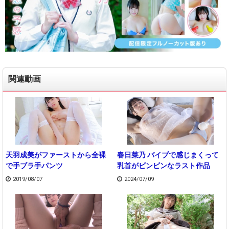
関連動画
天羽成美がファーストから全裸
春日菜乃 バイブで感じまくって
で手ブラ手パンツ
乳首がビンビンなラスト作品
2019/08/07
2024/07/09